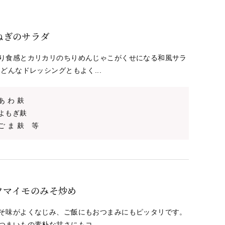
ねぎのサラダ
り食感とカリカリのちりめんじゃこがくせになる和風サラ
どんなドレッシングともよく...
あ わ 麸
よもぎ麸
ご ま 麸 等
ツマイモのみそ炒め
そ味がよくなじみ、ご飯にもおつまみにもピッタリです。
つまいもの素朴な甘さにもコ...