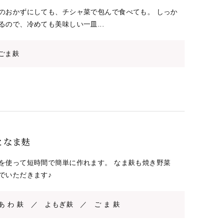
のおかずにしても、チシャ菜で包んで食べても。 しっか
るので、冷めても美味しい一皿...
ごま麸
となま麸
を使って短時間で簡単に作れます。 なま麸も焼き野菜
でいただきます♪
あ わ 麸 ／ よもぎ麸 ／ ご ま 麸