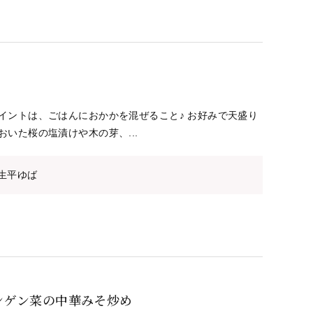
イントは、ごはんにおかかを混ぜること♪ お好みで天盛り
おいた桜の塩漬けや木の芽、...
生平ゆば
ンゲン菜の中華みそ炒め