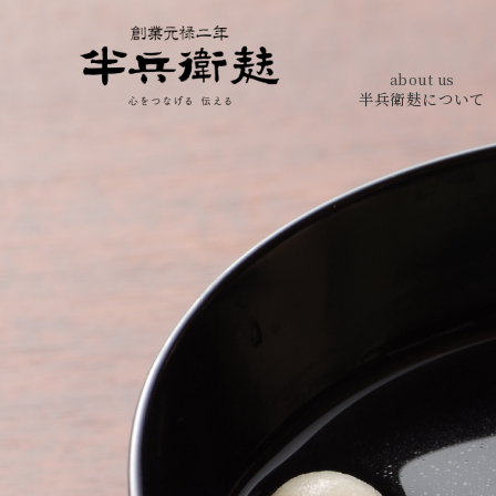
about us
半兵衛麸について