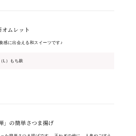
茶オムレット
食感に出会える和スイーツです♪
（L）もち麸
 禅」の簡単さつま揚げ
使った簡単さつま揚げです。 玉ねぎの他に、人参やごぼう