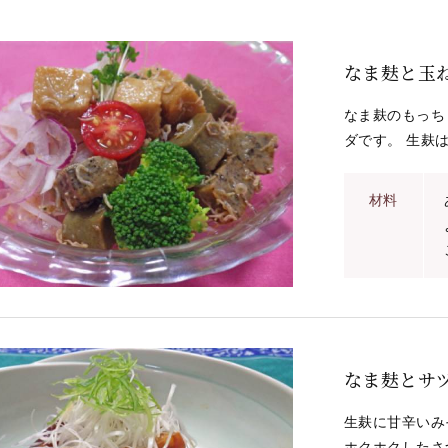
なま麸と玉
なま麸のもっち
ダです。 生麸は
材料
なま麸とサ
生麸に甘辛いみ
ホクホクしたさ