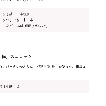
・なま麸…１本程度
・さつまいも…中１本
・白ネギ…1/3本程度(お好みで)
 禅」のコロッケ
う。ひき肉のかわりに「精進生麸 禅」を使った、和風コ
精進生麸 禅