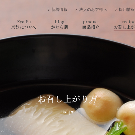
新着情報
法人のお客様へ
採用情報
Kyo-Fu
blog
product
recip
京麸について
かわら版
商品紹介
お召し上
お召し上がり方
recipe