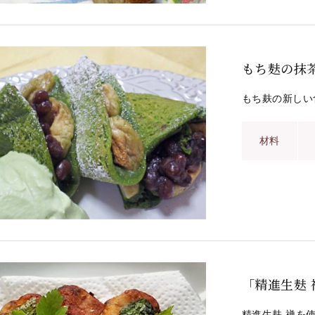
もち麸の抹
もち麸の新しい
材料
「精進生麸
精進生麸 禅を