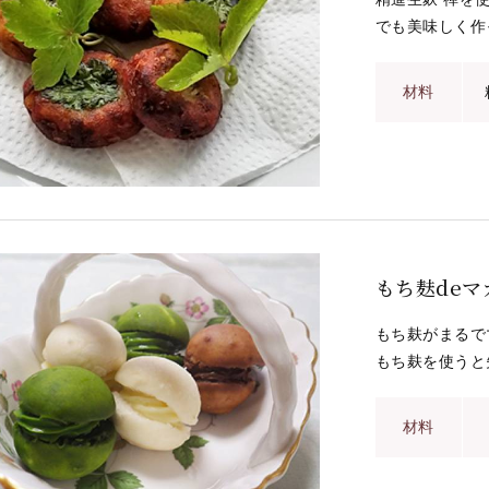
でも美味しく作
材料
もち麸deマ
もち麸がまるで
もち麸を使うと失
材料