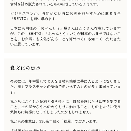
食材を詰め販売されているものを指しているようです。
ビジネスマンが、時間がない時にお腹を満たすために取る食事
「BENTO」を買い求めます。
日本にも同様の「おべんとう」屋さんはたくさん存在しています
が、
この「BENTO」「おべんとう」だけが日本のお弁当ではないこ
とを、
お弁当にも文化があることを海外の方にも知っていただきた
いと思っています。
食文化の伝承
今の世は、年中通してどんな食材も簡単に手に入るようになりまし
た。
器もプラスチックの安価で使い捨てのものが多く出回っていま
す。
私たちはこうした便利と引き換えに、自然を感じたり四季を愛でる
こと、土の温かさや木のぬくもりに触れること、
ものを大切に使う
気持ちに鈍感になってしまったのかもしれません。
私どもの生業は、330余年続く「麸屋」でございます。
「麸屋がなぜ博物館？」なのですが、食の文化を伝承していきたい