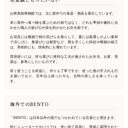
お辨當箱博物館では、主に屋外での食器・酒器を展示しています。
単に屋外へ食べ物を運ぶための箱ではなく、どれも季節や趣向に合
わせた職人の遊び心や技を利かせたお弁当箱です。
お花見には螺鈿で桜の花びらを散らして、夏には風通しのよい素材
で涼しげに、船遊びには船型など、
贅を尽くした蒔絵や螺鈿の細工
は、美術的にも、技術的にも優れています。
普段使いには、持ち運びに便利な工夫が施されたお弁当、お箸、茶
器は、参考にしたいものです。
長く使うことを前提に、作りも丁寧ですが、使った後の手入れも行
き届いており、百年以上経った今も、当時の美しさを保っていま
す。
海外でのBENTO
「BENTO」は日本以外の国でもつかわれている言葉だと聞きます。
特にニューヨークやパリでは、使い捨て容器に、簡単に調理された