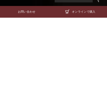
お問い合わせ
オンラインで購入
新着情報
News
2026/08/08
お知らせ
「茶房 半兵衛」のご予約状況（※8/8更
新）
平素は、半兵衛麸をご愛顧いただき、誠にありがとうご
ざいます。 尚、更新時点でのご予約状況でございますの
で...
2026/08/07
イベント情報
８月ご試食のご案内
平素は、半兵衛麸をご愛顧いただき、誠にありがとうご
ざいます。 8月は ...
2026/08/07
お知らせ