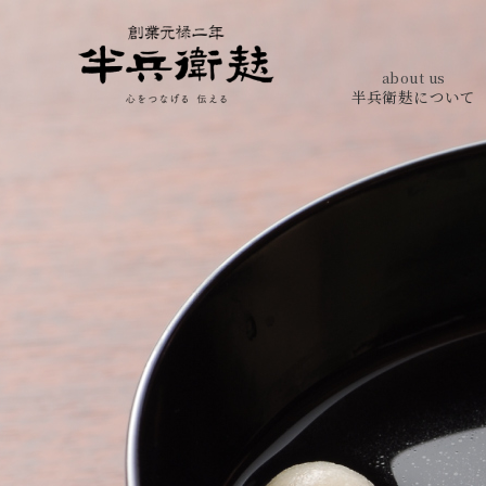
about us
半兵衛麸について