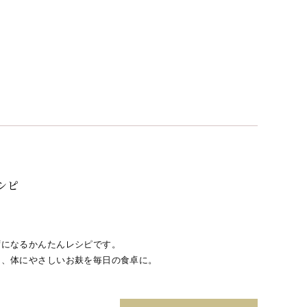
シピ
ずになるかんたんレシピです。
く、体にやさしいお麸を毎日の食卓に。