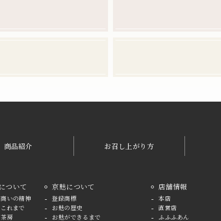
商品紹介
お召し上がり方
について
京麸について
店舗情報
の商いの精神
登録商標
本店
のこれまで
お麸の歴史
直営店
と茶房
お麸ができるまで
ふふふあん