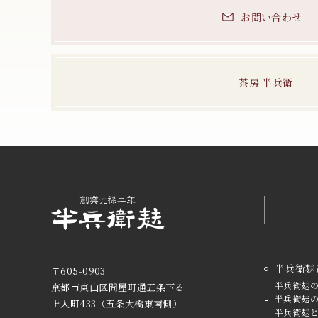
お問い合わせ
茶房 半兵衛
半兵衛麸
〒605-0903
半兵衛麸
京都市東山区問屋町通五条下る
半兵衛麸
上人町433
（五条大橋東南側）
半兵衛麸