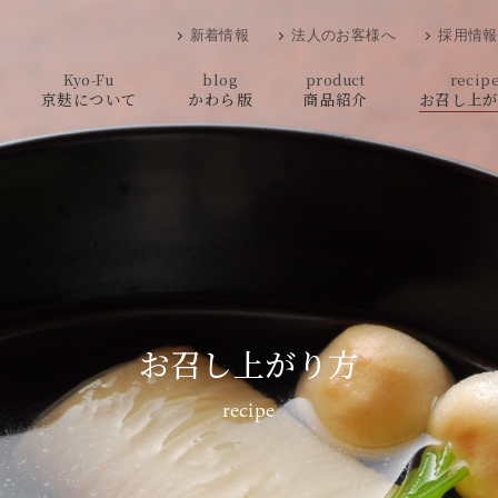
新着情報
法人のお客様へ
採用情報
Kyo-Fu
blog
product
recip
京麸について
かわら版
商品紹介
お召し上
お召し上がり方
recipe