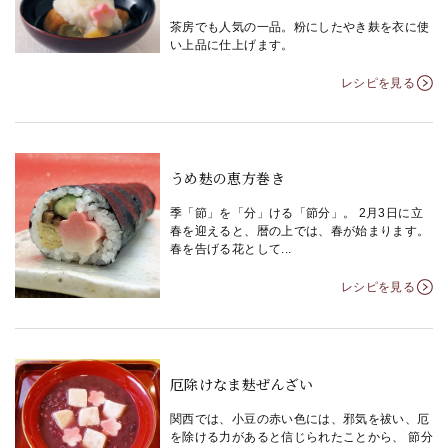
茶房でも人気の一品。粉にしたやき麸を衣に使
い上品に仕上げます。
レシピを見る
うめ麸の恵方巻き
季「節」を「分」ける「節分」。 2月3日に立
春を迎えると、暦の上では、春が始まります。
春を告げる花として...
レシピを見る
厄除けなま麸ぜんざい
関西では、小豆の赤い色には、邪気を祓い、厄
を除ける力があると信じられたことから、 節分