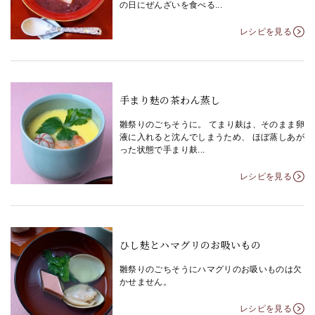
の日にぜんざいを食べる...
レシピを見る
手まり麸の茶わん蒸し
雛祭りのごちそうに。 てまり麸は、そのまま卵
液に入れると沈んでしまうため、 ほぼ蒸しあが
った状態で手まり麸...
レシピを見る
ひし麸とハマグリのお吸いもの
雛祭りのごちそうにハマグリのお吸いものは欠
かせません。
レシピを見る