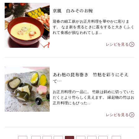
京風 白みそのお椀
迎春の細工麸がお正月料理を華やかに彩りま
す。 なま麸を煮るときに蓋をすると大きくふく
れて食感が損なわれてしま...
レシピを見る
あわ麸の昆布巻き 竹麸を彩りにそえ
て…
お正月料理の一品に。 竹麸は斜めに切っていた
だくとより竹らしく見えます。 縁起物の竹はお
正月料理にもぴった...
レシピを見る