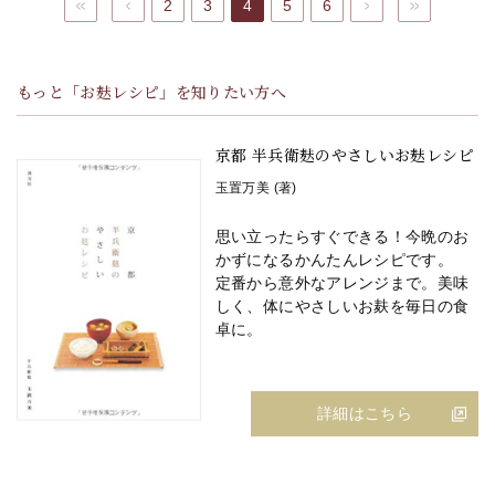
最初へ
前へ
2
3
4
5
6
次へ
最後へ
もっと「お麸レシピ」を知りたい方へ
京都 半兵衛麸のやさしいお麸レシピ
玉置万美 (著)
思い立ったらすぐできる！今晩のお
かずになるかんたんレシピです。
定番から意外なアレンジまで。美味
しく、体にやさしいお麸を毎日の食
卓に。
詳細はこちら