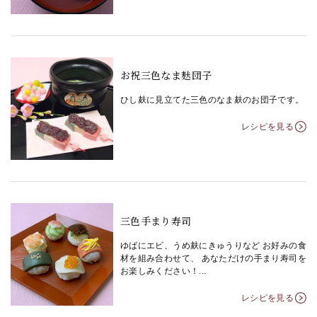
お祝三色なま麸団子
ひし麸に見立てた三色のなま麸のお団子です。
レシピを見る
三色手まり寿司
ゆばにエビ、うめ麸にきゅうりなど お好みの食
材を組み合わせて、 あなただけの手まり寿司を
お楽しみください！...
レシピを見る