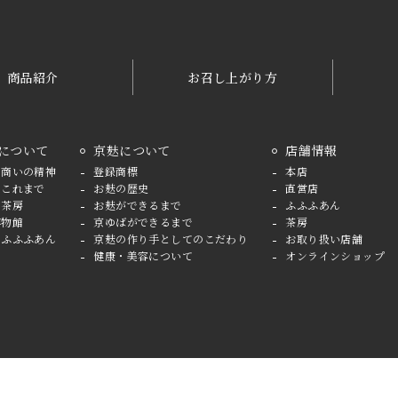
商品紹介
お召し上がり方
について
京麸について
店舗情報
の商いの精神
登録商標
本店
のこれまで
お麸の歴史
直営店
と茶房
お麸ができるまで
ふふふあん
博物館
京ゆばができるまで
茶房
とふふふあん
京麸の作り手としてのこだわり
お取り扱い店舗
健康・美容について
オンラインショップ