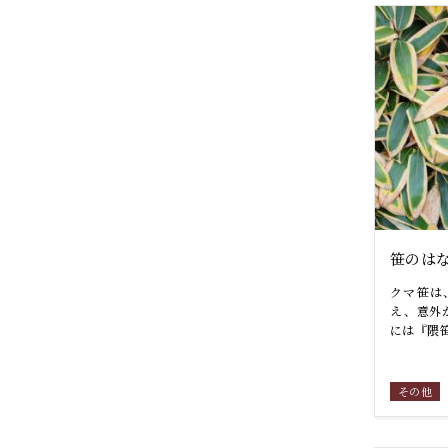
笹のは
クマ笹は
え、意外
には『隈笹
その他