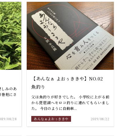
【あんなぁ よおぅききや】NO.02
魚釣り
親しみのあ
笹巻麸にさ
父は魚釣りが好きでした。 小学校に上がる前
から琵琶湖へモロコ釣りに連れてもらいまし
た。 今日のように自動車...
019/08/28
あんなぁよおぅききや
2019/08/22