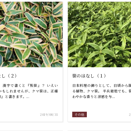
なし（２）
笹のはなし（１）
、漢字で書くと『熊笹』？ いえい
日本料理の飾りとして、日頃から
かもしれませんが、クマ笹は、正確
る植物、クマ笹。 半兵衛麸でも、
』と書きます。...
わやかな香りと涼感を与...
2019/08/31
その他
2