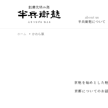
about us
半兵衛麸について
ホーム
かわら版
京麸を始めとした
京都についてのお