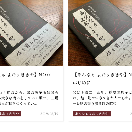
ぁ よおぅききや】NO.01
【あんなぁ よおぅききや】N
はじめに
行く前だから、まだ戦争も始まら
父は明治二十五年、麸屋の息子
も大きな商いをしている頃で、 工場
れ、麩一筋で生きてきた人でした。
人が麸をつくってい...
一番脂の乗り切る時の昭和...
よおぅききや
2019/08/19
あんなぁよおぅききや