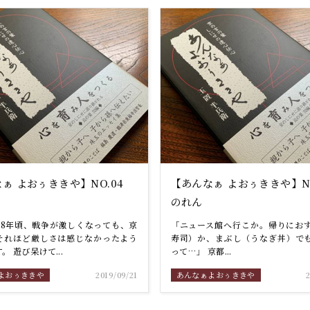
ぁ よおぅききや】NO.04
【あんなぁ よおぅききや】N
のれん
年18年頃、戦争が激しくなっても、京
「ニュース館へ行こか。帰りにお
それほど厳しさは感じなかったよう
寿司）か、まぶし（うなぎ丼）で
。 遊び呆けて...
って…」 京都...
よおぅききや
2019/09/21
あんなぁよおぅききや