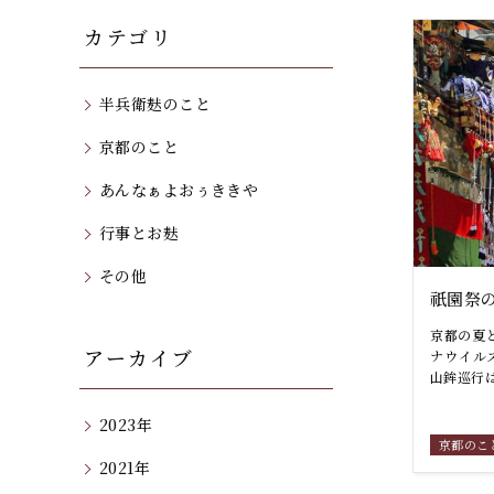
カテゴリ
半兵衛麸のこと
京都のこと
あんなぁよおぅききや
行事とお麸
その他
祇園祭
京都の夏
アーカイブ
ナウイル
山鉾巡行は
2023年
京都のこ
2021年