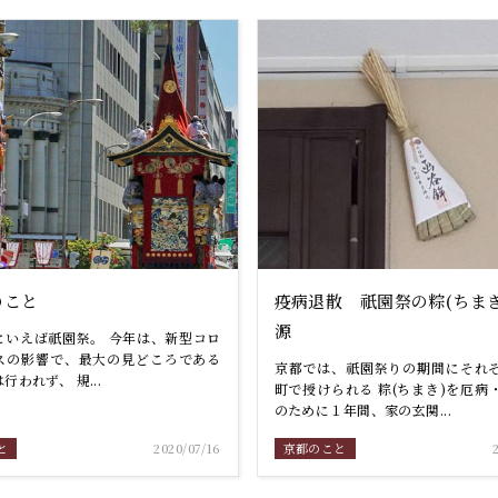
のこと
疫病退散 祇園祭の粽(ちまき
源
といえば祇園祭。 今年は、新型コロ
スの影響で、最大の見どころである
京都では、祇園祭りの期間にそれ
行われず、 規...
町で授けられる 粽(ちまき)を厄病
のために１年間、家の玄関...
と
2020/07/16
京都のこと