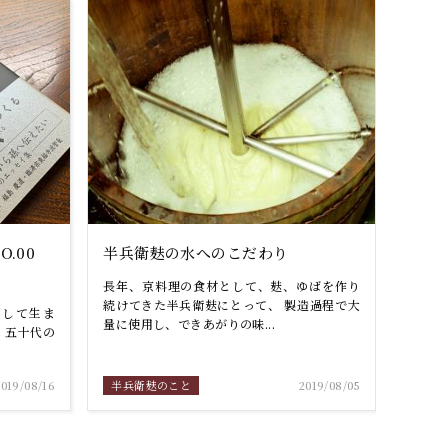
O.00
半兵衛麸の水へのこだわり
長年、京料理の食材として、麸、ゆばを作り
続けてきた半兵衛麸にとって、 製造過程で大
として生ま
量に使用し、できあがりの味...
 五十代の
2019/08/16
半兵衛麸のこと
2019/08/05