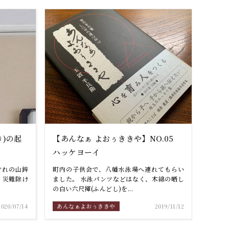
)の起
【あんなぁ よおぅききや】NO.05
ハッケヨーイ
ぞれの山鉾
町内の子供会で、八幡水泳場へ連れてもらい
・災難除け
ました。 水泳パンツなどはなく、木綿の晒し
の白い六尺褌(ふんどし)を...
2020/07/14
あんなぁよおぅききや
2019/11/12