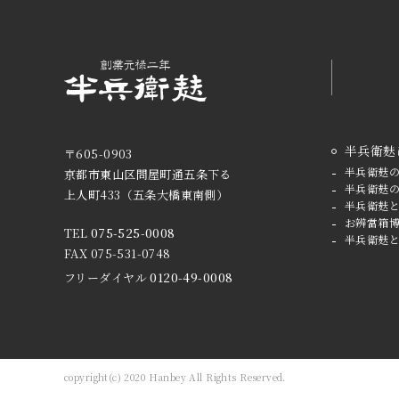
半兵衛麸
〒605-0903
半兵衛麸
京都市東山区問屋町通五条下る
半兵衛麸
上人町433
（五条大橋東南側）
半兵衛麸
お辨當箱
TEL
075-525-0008
半兵衛麸
FAX 075-531-0748
フリーダイヤル
0120-49-0008
copyright(c) 2020 Hanbey All Rights Reserved.