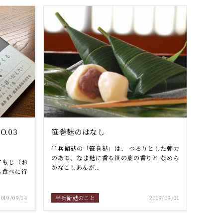
O.03
笹巻麸のはなし
半兵衛麸の「笹巻麸」は、 つるりとした弾力
のある、なま麸に香る笹の葉の香りと なめら
すもじ（お
かなこしあんが...
も食べに行
2019/09/14
半兵衛麸のこと
2019/09/01