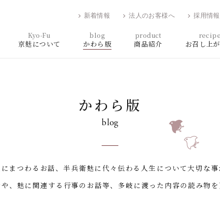
新着情報
法人のお客様へ
採用情報
Kyo-Fu
blog
product
recip
京麸について
かわら版
商品紹介
お召し上
かわら版
blog
麸にまつわるお話、半兵衛麸に代々伝わる人生について大切な事
話や、麸に関連する行事のお話等、多岐に渡った内容の読み物を