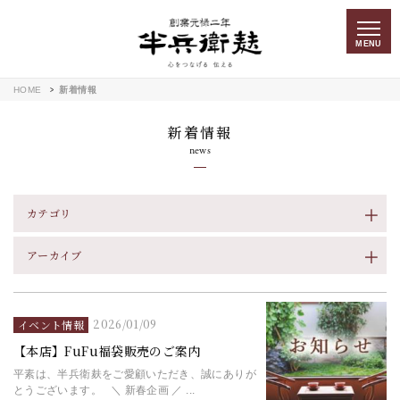
MENU
HOME
新着情報
新着情報
news
カテゴリ
アーカイブ
2026/01/09
イベント情報
【本店】FuFu福袋販売のご案内
平素は、半兵衛麸をご愛顧いただき、誠にありが
とうございます。 ＼ 新春企画 ／ ...