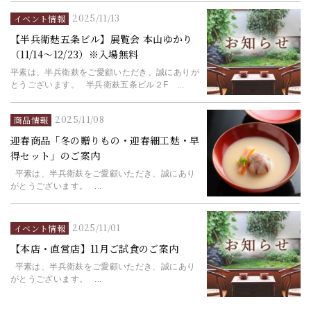
2025/11/13
イベント情報
【半兵衛麸五条ビル】展覧会 本山ゆかり
（11/14～12/23）※入場無料
平素は、半兵衛麸をご愛顧いただき、誠にありが
とうございます。 半兵衛麸五条ビル２F ...
2025/11/08
商品情報
迎春商品「冬の贈りもの・迎春細工麸・早
得セット」のご案内
平素は、半兵衛麸をご愛顧いただき、誠にあり
がとうございます。 ...
2025/11/01
イベント情報
【本店・直営店】11月ご試食のご案内
平素は、半兵衛麸をご愛顧いただき、誠にあり
がとうございます。 ...