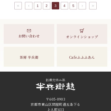
最初へ
前へ
1
2
3
4
5
次へ
最後へ
お問い合わせ
オンラインショップ
茶房 半兵衛
Cafeふふふあん
〒605-0903
京都市東山区問屋町通五条下る
上人町433