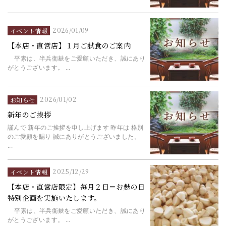
2026/01/09
イベント情報
【本店・直営店】１月ご試食のご案内
平素は、半兵衛麸をご愛顧いただき、誠にあり
がとうございます。 ...
2026/01/02
お知らせ
新年のご挨拶
謹んで 新年のご挨拶を申し上げます 昨年は 格別
のご愛顧を賜り 誠にありがとうございました。
...
2025/12/29
イベント情報
【本店・直営店限定】毎月２日＝お麸の日
特別企画を実施いたします。
平素は、半兵衛麸をご愛顧いただき、誠にあり
がとうございます。 ...