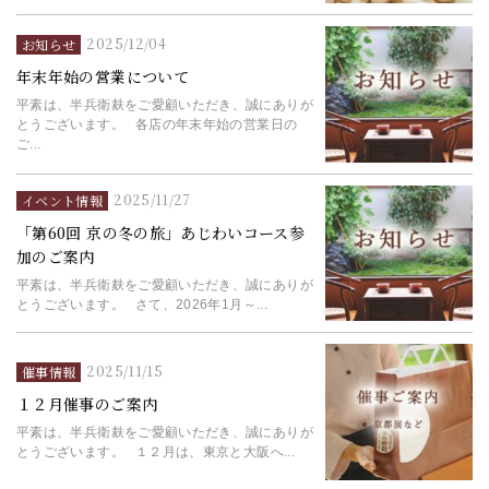
2025/12/04
お知らせ
年末年始の営業について
平素は、半兵衛麸をご愛顧いただき、誠にありが
とうございます。 各店の年末年始の営業日の
ご...
2025/11/27
イベント情報
「第60回 京の冬の旅」あじわいコース参
加のご案内
平素は、半兵衛麸をご愛顧いただき、誠にありが
とうございます。 さて、2026年1月～...
2025/11/15
催事情報
１２月催事のご案内
平素は、半兵衛麸をご愛顧いただき、誠にありが
とうございます。 １２月は、東京と大阪へ...