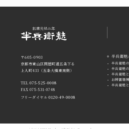
半兵衛麸
〒605-0903
半兵衛麸
京都市東山区問屋町通五条下る
半兵衛麸
上人町433
（五条大橋東南側）
半兵衛麸
お辨當箱
TEL
075-525-0008
半兵衛麸
FAX 075-531-0748
フリーダイヤル
0120-49-0008