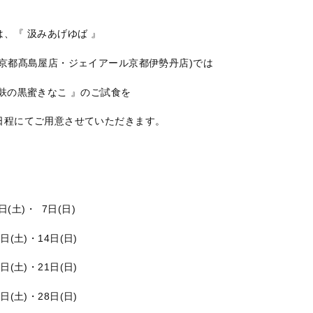
は、『 汲みあげゆば 』
(京都髙島屋店・ジェイアール京都伊勢丹店)では
ま麸の黒蜜きなこ 』のご試食を
日程にてご用意させていただきます。
日(土)・ 7日(日)
土)・14日(日)
土)・21日(日)
土)・28日(日)