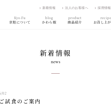
新着情報
法人のお客様へ
採用情報
Kyo-Fu
blog
product
recip
京麸について
かわら版
商品紹介
お召し上
新着情報
news
6/02
ご試食のご案内