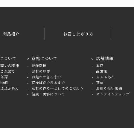
商品紹介
お召し上がり方
について
京麸について
店舗情報
の商いの精神
登録商標
本店
のこれまで
お麸の歴史
直営店
と茶房
お麸ができるまで
ふふふあん
博物館
京ゆばができるまで
茶房
とふふふあん
京麸の作り手としてのこだわり
お取り扱い店舗
健康・美容について
オンラインショップ