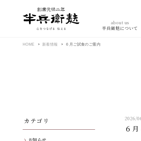
about us
半兵衛麸について
HOME
新着情報
６月ご試食のご案内
2026/0
カテゴリ
６月
お知らせ