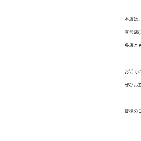
本店は、
直営店
各店と
お近く
ぜひお
皆様の