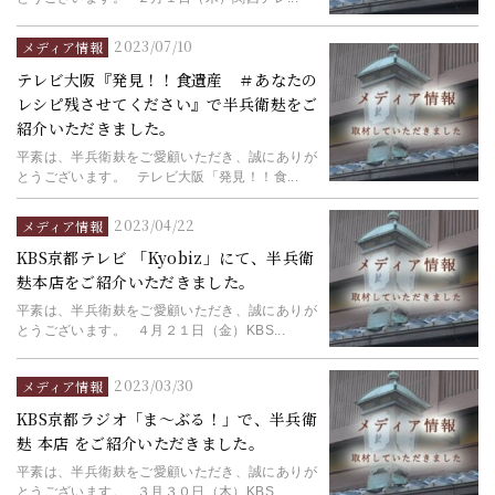
2023/07/10
メディア情報
テレビ大阪『発見！！食遺産 ＃あなたの
レシピ残させてください』で半兵衛麸をご
紹介いただきました。
平素は、半兵衛麸をご愛顧いただき、誠にありが
とうございます。 テレビ大阪「発見！！食...
2023/04/22
メディア情報
KBS京都テレビ 「Kyobiz」にて、半兵衛
麸本店をご紹介いただきました。
平素は、半兵衛麸をご愛顧いただき、誠にありが
とうございます。 ４月２１日（金）KBS...
2023/03/30
メディア情報
KBS京都ラジオ「ま～ぶる！」で、半兵衛
麸 本店 をご紹介いただきました。
平素は、半兵衛麸をご愛顧いただき、誠にありが
とうございます。 ３月３０日（木）KBS...