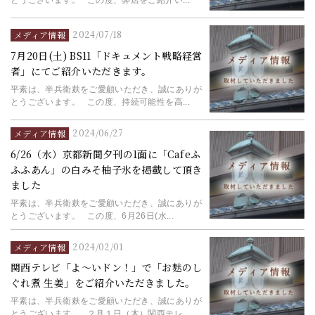
2024/07/18
メディア情報
7月20日(土) BS11「ドキュメント戦略経営
者」にてご紹介いただきます。
平素は、半兵衛麸をご愛顧いただき、誠にありが
とうございます。 この度、持続可能性を高...
2024/06/27
メディア情報
6/26（水）京都新聞夕刊の1面に「Cafeふ
ふふあん」の白みそ柚子氷を掲載して頂き
ました
平素は、半兵衛麸をご愛顧いただき、誠にありが
とうございます。 この度、6月26日(水...
2024/02/01
メディア情報
関西テレビ「よ～いドン！」で「お麸のし
ぐれ煮 生姜」をご紹介いただきました。
平素は、半兵衛麸をご愛顧いただき、誠にありが
とうございます。 ２月１日（木）関西テレ...