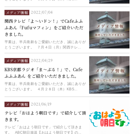
2022/07/04
メディア情報
関西テレビ「よ～いドン！」でCafeふふ
ふあん「Fufuマフィン」をご紹介いただ
きました。
平素は、半兵衛麸をご愛顧いただき、誠にありが
とうございます。 ７月４日（月）関西テレ...
2022/04/29
メディア情報
KBS京都ラジオ「ま～ぶる！」で、Cafe
ふふふあん をご紹介いただきました。
平素は、半兵衛麸をご愛顧いただき、誠にありが
とうございます。 ４月２８日（木）KBS...
2021/06/19
メディア情報
テレビ「おはよう朝日です」で紹介して頂
きます。
テレビ「おはよう朝日です」で紹介して頂きま
す。 ABC朝日放送【おはよう朝日です】の...