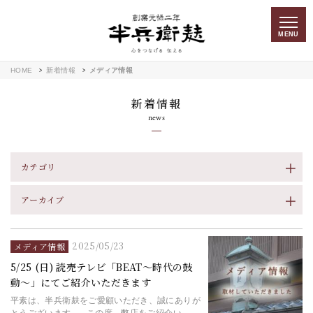
MENU
HOME
新着情報
メディア情報
新着情報
news
カテゴリ
アーカイブ
2025/05/23
メディア情報
5/25 (日) 読売テレビ「BEAT～時代の鼓
動～」にてご紹介いただきます
平素は、半兵衛麸をご愛顧いただき、誠にありが
とうございます。 この度、弊店をご紹介い...