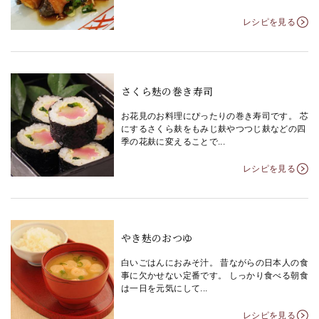
レシピを見る
さくら麸の巻き寿司
お花見のお料理にぴったりの巻き寿司です。 芯
にするさくら麸をもみじ麸やつつじ麸などの四
季の花麸に変えることで...
レシピを見る
やき麸のおつゆ
白いごはんにおみそ汁。 昔ながらの日本人の食
事に欠かせない定番です。 しっかり食べる朝食
は一日を元気にして...
レシピを見る