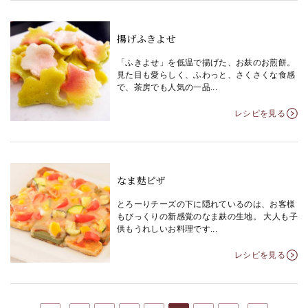
揚げふきよせ
「ふきよせ」を低温で揚げた、お麸のお煎餅。
見た目も愛らしく、ふわっと、さくさくな食感
で、茶房でも人気の一品...
レシピを見る
なま麸ピザ
とろーりチーズの下に隠れているのは、お客様
もびっくりの新感覚のなま麸の生地。 大人も子
供もうれしいお料理です...
レシピを見る