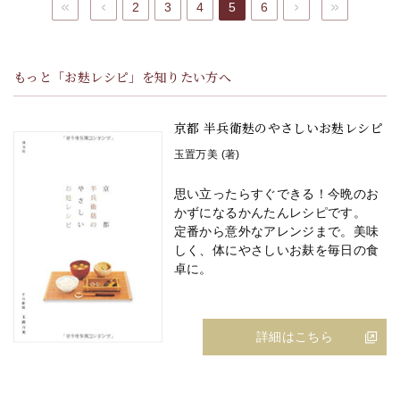
最初へ
前へ
2
3
4
5
6
次へ
最後へ
もっと「お麸レシピ」を知りたい方へ
京都 半兵衛麸のやさしいお麸レシピ
玉置万美 (著)
思い立ったらすぐできる！今晩のお
かずになるかんたんレシピです。
定番から意外なアレンジまで。美味
しく、体にやさしいお麸を毎日の食
卓に。
詳細はこちら