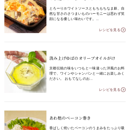
とろーりホワイトソースともちもちなま麸、自
然な甘さのさつまいものハーモニーは思わず笑
顔になる優しい味わいです。...
レシピを見る
汲み上げゆばのオリーブオイルがけ
京都伝統の味をいつもと一味違った洋風のお料
理で、ワインやシャンパンと一緒にお楽しみく
ださい。 おもてなしのお...
レシピを見る
あわ麸のベーコン巻き
香ばしく焼いたベーコンのうまみをたっぷり吸