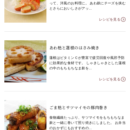
って、洋風のお料理に。 あわ麸にチーズを挟む
とさらにおいしさがアッ...
レシピを見る
あわ麸と蓮根のはさみ焼き
蓮根はビタミンＣが豊富で疲労回復や風邪予防
に効果的な食材です。 しゃきしゃきとした蓮根
の中のもちもちなま麸を...
レシピを見る
ごま麸とサツマイモの豚肉巻き
食物繊維たっぷり、サツマイモをもちもちなま
麸と一緒に巻いて照り焼きにしました。 お弁当
のおかずにもおすすめの...